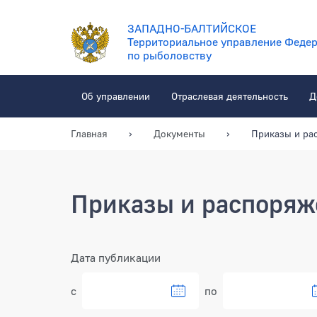
ЗАПАДНО-БАЛТИЙСКОЕ
Территориальное управление Федер
по рыболовству
Об управлении
Отраслевая деятельность
Д
Главная
Документы
Приказы и ра
Приказы и распоряж
Фильтр
Дата публикации
с
по
Выбрать дату в кален