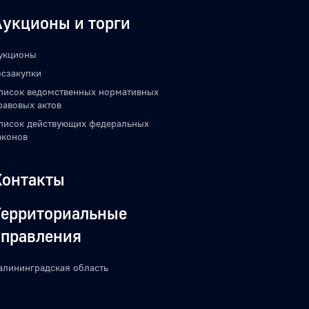
Аукционы и торги
укционы
осзакупки
писок ведомственных нормативных
равовых актов
писок действующих федеральных
аконов
Контакты
Территориальные
управления
алининградская область