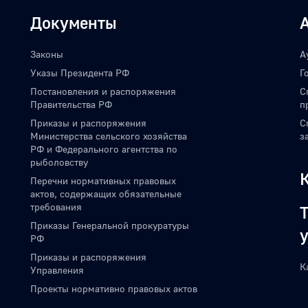
Документы
Законы
А
Указы Президента РФ
Г
Постановления и распоряжения
С
Правительства РФ
п
Приказы и распоряжения
С
Министерства сельского хозяйства
з
РФ и Федерального агентства по
рыболовству
Перечни нормативных правовых
актов, содержащих обязательные
требования
Приказы Генеральной прокуратуры
РФ
Приказы и распоряжения
К
Управления
Проекты нормативно правовых актов