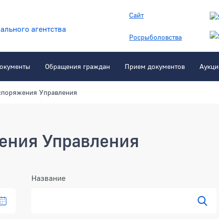
Сайт
ального агентства
Росрыболовства
окументы
Обращения граждан
Прием документов
Аукци
споряжения Управления
ения Управления
Название
даре
Выбрать дату в календаре
Пока