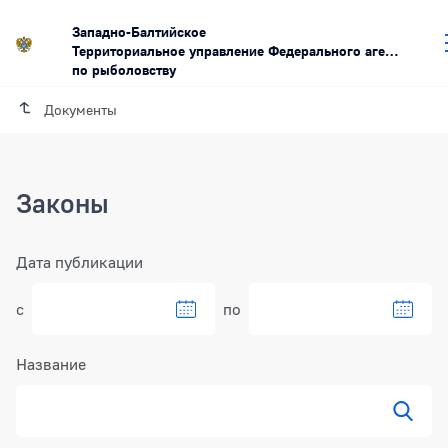
Западно-Балтийское
Территориальное управление Федерального агентства
по рыболовству
Документы
Законы
Фильтр
Дата публикации
с
по
Выбрать дату в календаре
Выбра
Название
Показ