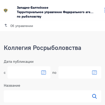
Западно-Балтийское
Территориальное управление Федерального агентства
по рыболовству
Об управлении
Коллегия Росрыболовства
Фильтр
Дата публикации
с
по
Выбрать дату в календаре
Выбра
Название
Показ